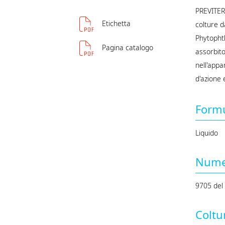
PREVITER
Etichetta
colture d
Phytophth
Pagina catalogo
assorbito
nell'appa
d'azione e
Form
Liquido
Numer
9705 del
Coltu