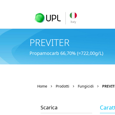
Italy
PREVITER
Propamocarb 66,70% (=722,00g/L)
Home
Prodotti
Fungicidi
PREVIT
Carat
Scarica