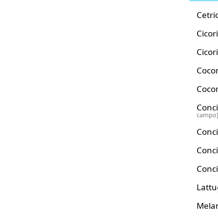
Cetri
Cicor
Cicor
Coco
Coco
Conci
campo
Conci
Conc
Conc
Latt
Mela