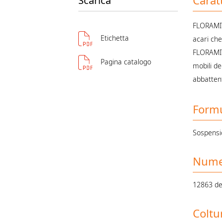
Carat
Scarica
FLORAMITE
Etichetta
acari che
FLORAMIT
Pagina catalogo
mobili de
abbattent
Form
Sospensi
Numer
12863 de
Coltu