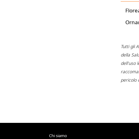
Flore
Orna
Tutti gli
della Sal
dell'uso 
raccomand
pericolo 
Chi siamo