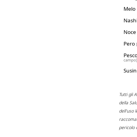
Melo
Nash
Noc
Pero
Pesco
campo
Susi
Tutti gli
della Sal
dell'uso 
raccomand
pericolo 