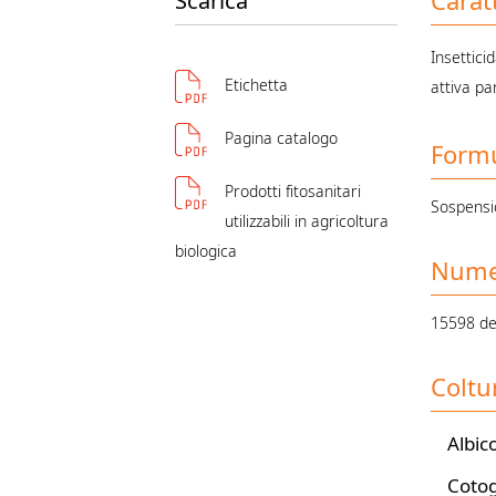
Carat
Scarica
Insettici
Etichetta
attiva par
Pagina catalogo
Form
Prodotti fitosanitari
Sospensi
utilizzabili in agricoltura
biologica
Numer
15598 de
Coltu
Albic
Coto